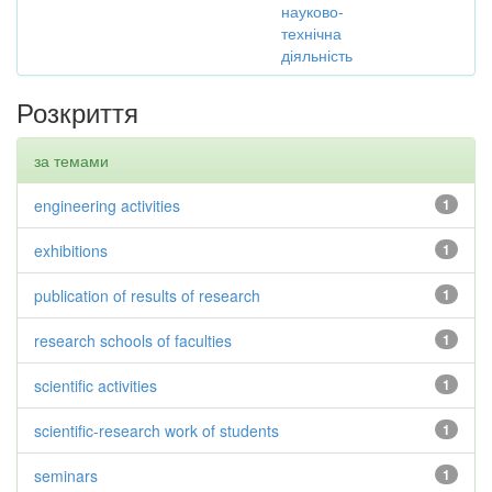
науково-
технічна
діяльність
Розкриття
за темами
engineering activities
1
exhibitions
1
publication of results of research
1
research schools of faculties
1
scientific activities
1
scientific-research work of students
1
seminars
1