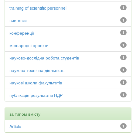
training of scientific personnel
1
виставки
1
конференції
1
міжнародні проекти
1
науково-дослідна робота студентів
1
науково-технічна діяльність
1
наукові школи факультетів
1
публікація результатів НДР
1
за типом вмісту
Article
1