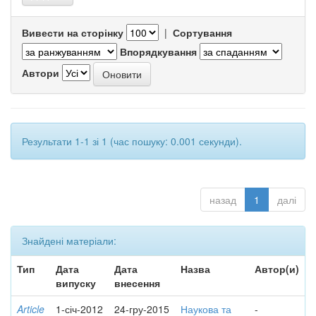
Вивести на сторінку
|
Сортування
Впорядкування
Автори
Результати 1-1 зі 1 (час пошуку: 0.001 секунди).
назад
1
далі
Знайдені матеріали:
Тип
Дата
Дата
Назва
Автор(и)
випуску
внесення
Article
1-січ-2012
24-гру-2015
Наукова та
-