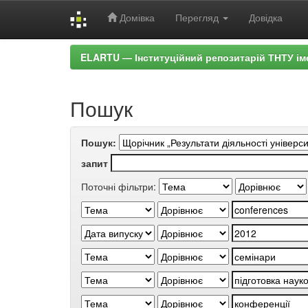
Домівка
Перегляд
Довідка
Skip
ELARTU — Інституційний репозитарій ТНТУ ім
navigation
Пошук
Пошук:
запит
Поточні фільтри: