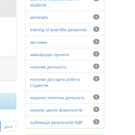
students
seminars
1
training of scientific personnel
1
виставки
1
міжнародні проекти
1
наукова діяльність
1
науково-дослідна робота
1
студентів
науково-технічна діяльність
1
наукові школи факультетів
1
публікація результатів НДР
1
далі