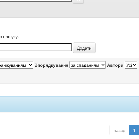
в пошуку.
Впорядкування
Автори
назад
1