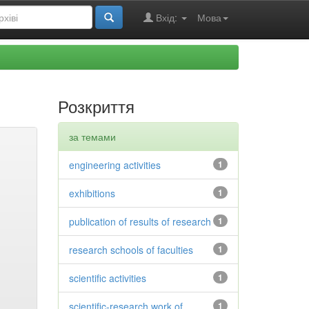
Вхід:
Мова
Розкриття
за темами
engineering activities
1
exhibitions
1
publication of results of research
1
research schools of faculties
1
scientific activities
1
scientific-research work of
1