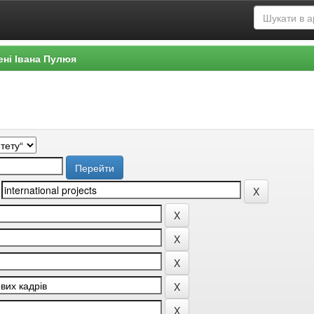
ені Івана Пулюя