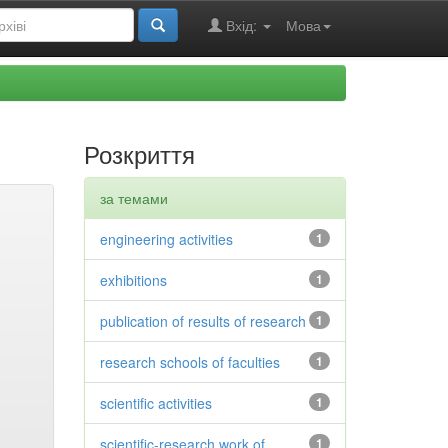
Вхід:
Мова
Розкриття
за темами
engineering activities
1
exhibitions
1
publication of results of research
1
research schools of faculties
1
scientific activities
1
scientific-research work of
1