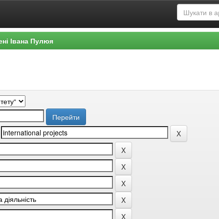
ені Івана Пулюя