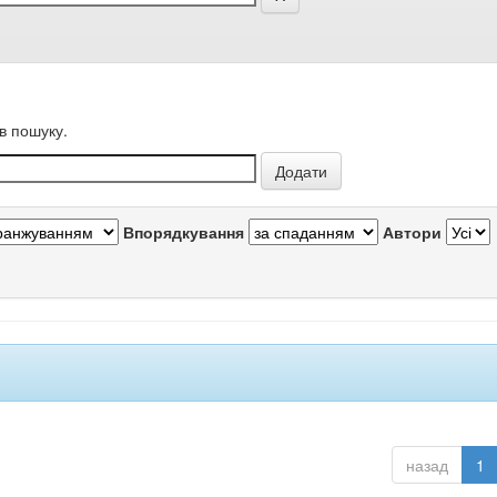
в пошуку.
Впорядкування
Автори
назад
1