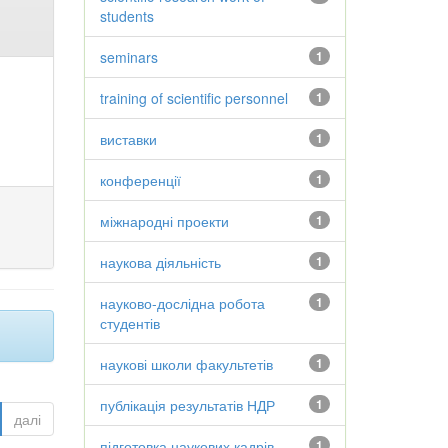
students
seminars
1
training of scientific personnel
1
виставки
1
конференції
1
міжнародні проекти
1
наукова діяльність
1
науково-дослідна робота
1
студентів
наукові школи факультетів
1
публікація результатів НДР
1
далі
підготовка наукових кадрів
1