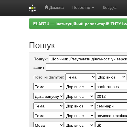
Домівка
Перегляд
Довідка
Skip
ELARTU — Інституційний репозитарій ТНТУ ім
navigation
Пошук
Пошук:
запит
Поточні фільтри: