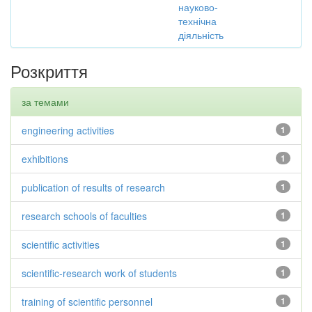
науково-
технічна
діяльність
Розкриття
за темами
engineering activities
1
exhibitions
1
publication of results of research
1
research schools of faculties
1
scientific activities
1
scientific-research work of students
1
training of scientific personnel
1