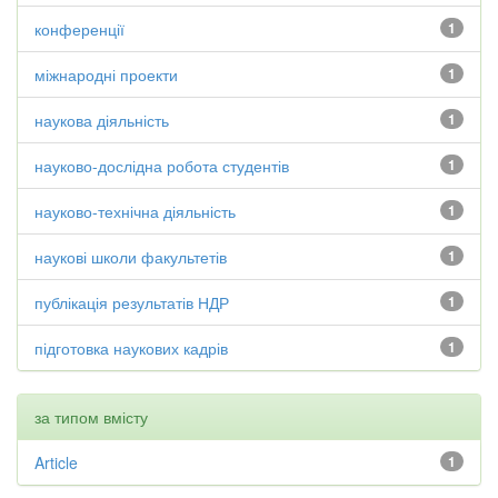
конференції
1
міжнародні проекти
1
наукова діяльність
1
науково-дослідна робота студентів
1
науково-технічна діяльність
1
наукові школи факультетів
1
публікація результатів НДР
1
підготовка наукових кадрів
1
за типом вмісту
Article
1