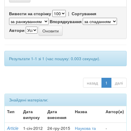
Вивести на сторінку
|
Сортування
Впорядкування
Автори
Результати 1-1 зі 1 (час пошуку: 0.003 секунди).
назад
1
далі
Знайдені матеріали:
Тип
Дата
Дата
Назва
Автор(и)
випуску
внесення
Article
1-січ-2012
24-гру-2015
Наукова та
-