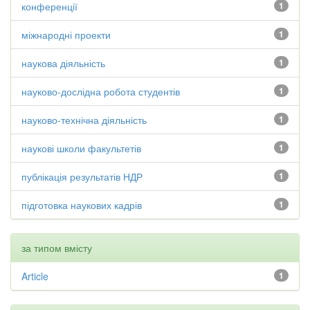
конференції
1
міжнародні проекти
1
наукова діяльність
1
науково-дослідна робота студентів
1
науково-технічна діяльність
1
наукові школи факультетів
1
публікація результатів НДР
1
підготовка наукових кадрів
1
за типом вмісту
Article
1