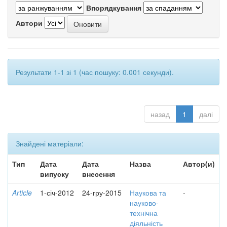
Впорядкування
Автори
Результати 1-1 зі 1 (час пошуку: 0.001 секунди).
назад
1
далі
Знайдені матеріали:
Тип
Дата
Дата
Назва
Автор(и)
випуску
внесення
Article
1-січ-2012
24-гру-2015
Наукова та
-
науково-
технічна
діяльність