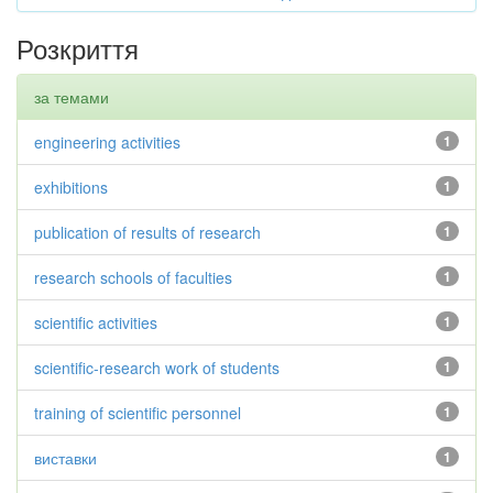
Розкриття
за темами
engineering activities
1
exhibitions
1
publication of results of research
1
research schools of faculties
1
scientific activities
1
scientific-research work of students
1
training of scientific personnel
1
виставки
1