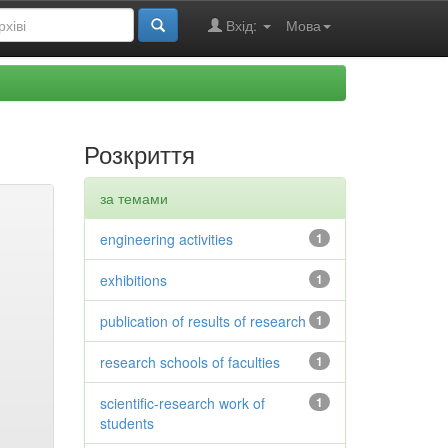
Вхід:
Мова
Розкриття
за темами
engineering activities
1
exhibitions
1
publication of results of research
1
research schools of faculties
1
scientific-research work of
1
students