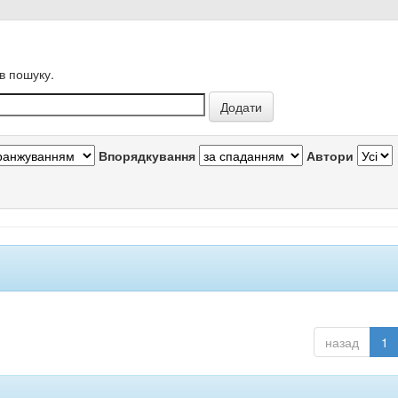
в пошуку.
Впорядкування
Автори
назад
1