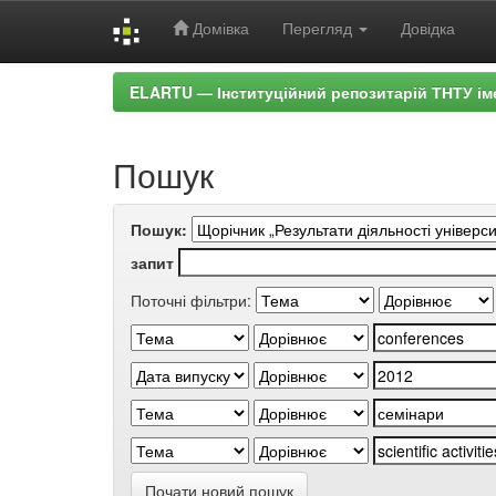
Домівка
Перегляд
Довідка
Skip
ELARTU — Інституційний репозитарій ТНТУ ім
navigation
Пошук
Пошук:
запит
Поточні фільтри:
Почати новий пошук