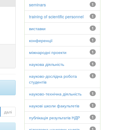
seminars
1
training of scientific personnel
1
виставки
1
конференції
1
міжнародні проекти
1
наукова діяльність
1
науково-дослідна робота
1
студентів
науково-технічна діяльність
1
наукові школи факультетів
1
далі
публікація результатів НДР
1
підготовка наукових кадрів
1