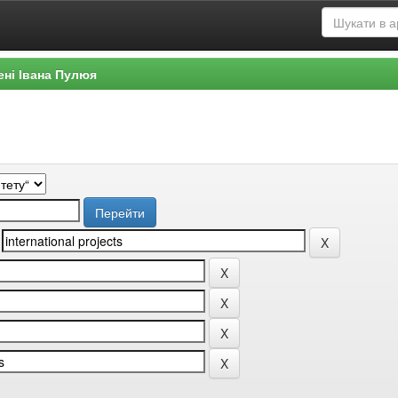
ені Івана Пулюя