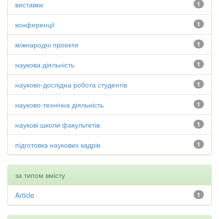
виставки
1
конференції
1
міжнародні проекти
1
наукова діяльність
1
науково-дослідна робота студентів
1
науково-технічна діяльність
1
наукові школи факультетів
1
підготовка наукових кадрів
1
за типом вмісту
Article
1