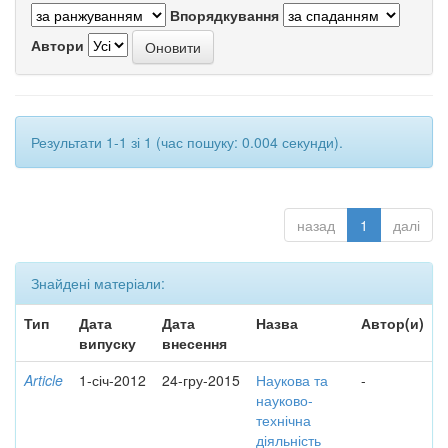
Впорядкування
Автори
Результати 1-1 зі 1 (час пошуку: 0.004 секунди).
назад
1
далі
Знайдені матеріали:
Тип
Дата
Дата
Назва
Автор(и)
випуску
внесення
Article
1-січ-2012
24-гру-2015
Наукова та
-
науково-
технічна
діяльність