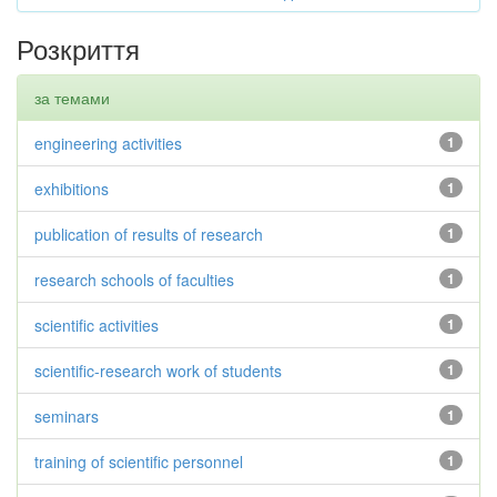
Розкриття
за темами
engineering activities
1
exhibitions
1
publication of results of research
1
research schools of faculties
1
scientific activities
1
scientific-research work of students
1
seminars
1
training of scientific personnel
1