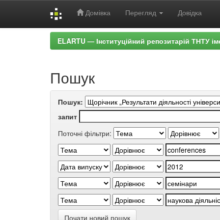
Домівка
Перегляд
Довідка
Skip
ELARTU — Інституційний репозитарій ТНТУ ім
navigation
Пошук
Пошук:
запит
Поточні фільтри:
Почати новий пошук