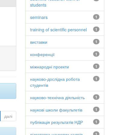
students
seminars
1
training of scientific personnel
1
виставки
1
конференції
1
міжнародні проекти
1
науково-дослідна робота
1
студентів
науково-технічна діяльність
1
наукові школи факультетів
1
далі
публікація результатів НДР
1
підготовка наукових кадрів
1