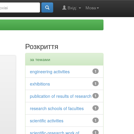
Вхід:
Мова
Розкриття
за темами
engineering activities
1
exhibitions
1
publication of results of research
1
research schools of faculties
1
scientific activities
1
scientific-research work of
1