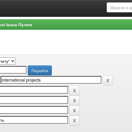
ені Івана Пулюя