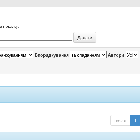
в пошуку.
Впорядкування
Автори
назад
1