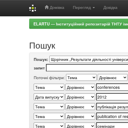
Домівка
Перегляд
Довідка
Skip
ELARTU — Інституційний репозитарій ТНТУ ім
navigation
Пошук
Пошук:
запит
Поточні фільтри: