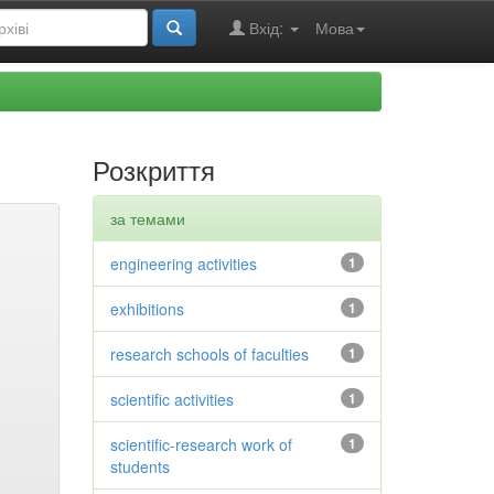
Вхід:
Мова
Розкриття
за темами
engineering activities
1
exhibitions
1
research schools of faculties
1
scientific activities
1
scientific-research work of
1
students