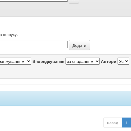
в пошуку.
Впорядкування
Автори
назад
1