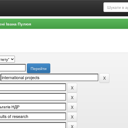
ені Івана Пулюя