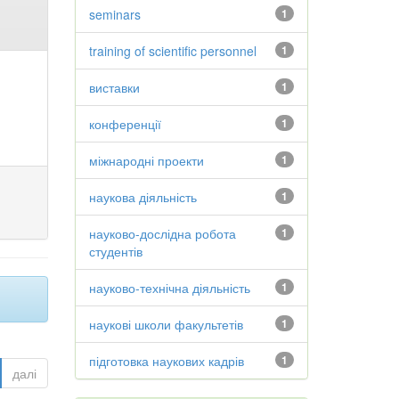
seminars
1
training of scientific personnel
1
виставки
1
конференції
1
міжнародні проекти
1
наукова діяльність
1
науково-дослідна робота
1
студентів
науково-технічна діяльність
1
наукові школи факультетів
1
підготовка наукових кадрів
1
далі