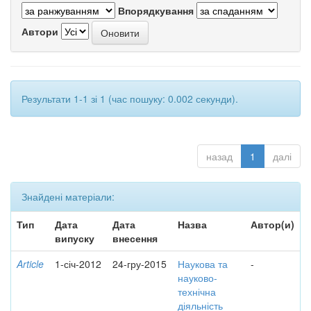
Впорядкування
Автори
Результати 1-1 зі 1 (час пошуку: 0.002 секунди).
назад
1
далі
Знайдені матеріали:
Тип
Дата
Дата
Назва
Автор(и)
випуску
внесення
Article
1-січ-2012
24-гру-2015
Наукова та
-
науково-
технічна
діяльність