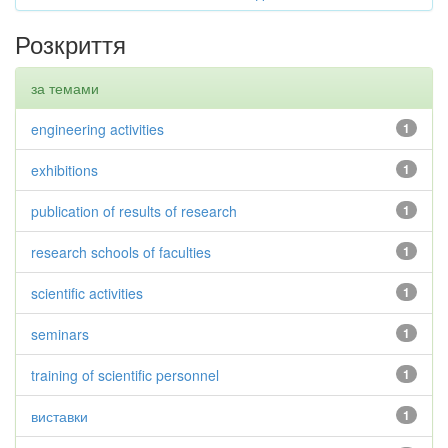
Розкриття
за темами
engineering activities
1
exhibitions
1
publication of results of research
1
research schools of faculties
1
scientific activities
1
seminars
1
training of scientific personnel
1
виставки
1