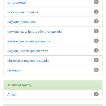
конференції
1
міжнародні проекти
1
наукова діяльність
1
науково-дослідна робота студентів
1
науково-технічна діяльність
1
наукові школи факультетів
1
підготовка наукових кадрів
1
семінари
1
за типом вмісту
Article
1