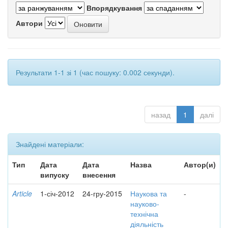
Впорядкування
Автори
Результати 1-1 зі 1 (час пошуку: 0.002 секунди).
назад
1
далі
Знайдені матеріали:
Тип
Дата
Дата
Назва
Автор(и)
випуску
внесення
Article
1-січ-2012
24-гру-2015
Наукова та
-
науково-
технічна
діяльність