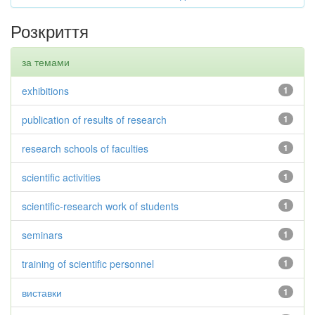
Розкриття
за темами
exhibitions
1
publication of results of research
1
research schools of faculties
1
scientific activities
1
scientific-research work of students
1
seminars
1
training of scientific personnel
1
виставки
1