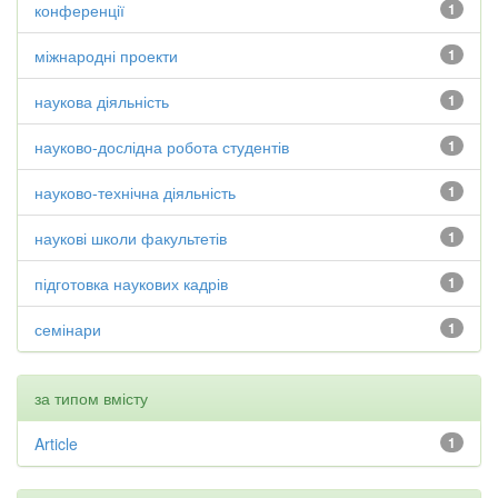
конференції
1
міжнародні проекти
1
наукова діяльність
1
науково-дослідна робота студентів
1
науково-технічна діяльність
1
наукові школи факультетів
1
підготовка наукових кадрів
1
семінари
1
за типом вмісту
Article
1