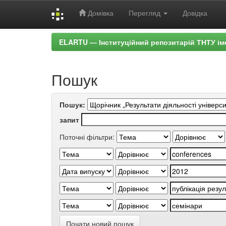
Домівка
Перегляд
Довідка
Skip
ELARTU — Інституційний репозитарій ТНТУ ім
navigation
Пошук
Пошук:
запит
Поточні фільтри:
Почати новий пошук