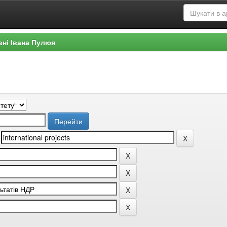
ені Івана Пулюя