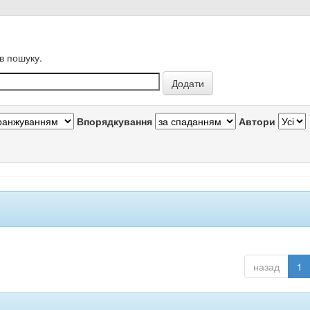
в пошуку.
Впорядкування
Автори
назад
1