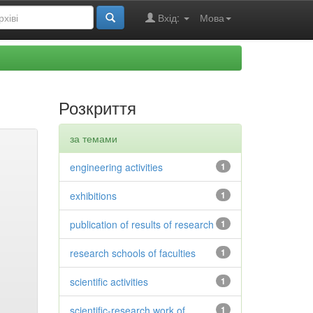
Вхід:
Мова
Розкриття
за темами
engineering activities
1
exhibitions
1
publication of results of research
1
research schools of faculties
1
scientific activities
1
scientific-research work of
1