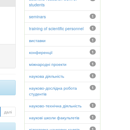
students
seminars
1
training of scientific personnel
1
виставки
1
конференції
1
міжнародні проекти
1
наукова діяльність
1
науково-дослідна робота
1
студентів
науково-технічна діяльність
1
далі
наукові школи факультетів
1
підготовка наукових кадрів
1