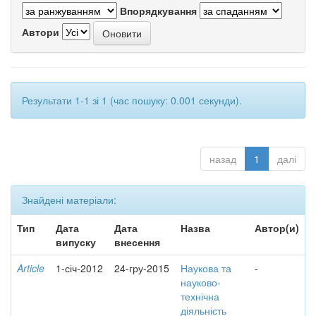
Впорядкування
Автори
Результати 1-1 зі 1 (час пошуку: 0.001 секунди).
назад
1
далі
Знайдені матеріали:
Тип
Дата
Дата
Назва
Автор(и)
випуску
внесення
Article
1-січ-2012
24-гру-2015
Наукова та
-
науково-
технічна
діяльність