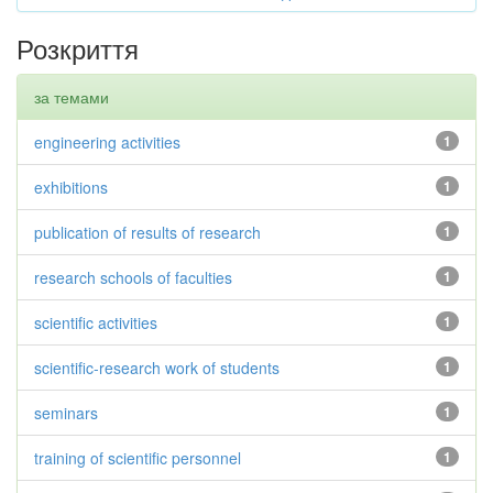
Розкриття
за темами
engineering activities
1
exhibitions
1
publication of results of research
1
research schools of faculties
1
scientific activities
1
scientific-research work of students
1
seminars
1
training of scientific personnel
1