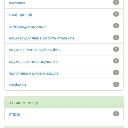
виставки
1
конференції
1
міжнародні проекти
1
науково-дослідна робота студентів
1
науково-технічна діяльність
1
наукові школи факультетів
1
підготовка наукових кадрів
1
семінари
1
за типом вмісту
Article
1