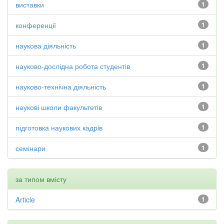
виставки
1
конференції
1
наукова діяльність
1
науково-дослідна робота студентів
1
науково-технічна діяльність
1
наукові школи факультетів
1
підготовка наукових кадрів
1
семінари
1
за типом вмісту
Article
1