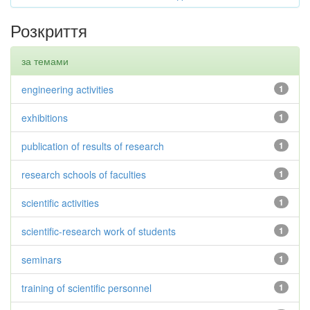
Розкриття
за темами
engineering activities
1
exhibitions
1
publication of results of research
1
research schools of faculties
1
scientific activities
1
scientific-research work of students
1
seminars
1
training of scientific personnel
1