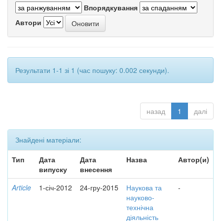
Впорядкування
Автори
Результати 1-1 зі 1 (час пошуку: 0.002 секунди).
назад
1
далі
Знайдені матеріали:
Тип
Дата
Дата
Назва
Автор(и)
випуску
внесення
Article
1-січ-2012
24-гру-2015
Наукова та
-
науково-
технічна
діяльність