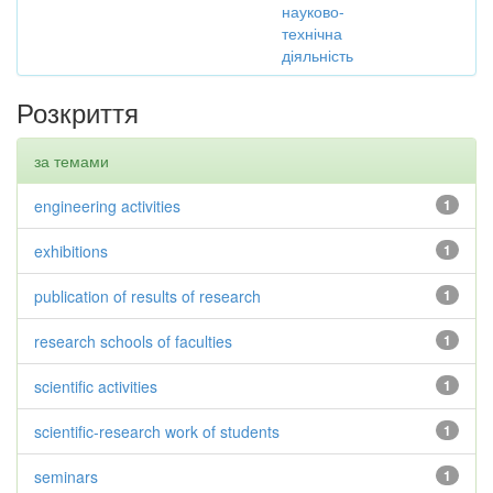
науково-
технічна
діяльність
Розкриття
за темами
engineering activities
1
exhibitions
1
publication of results of research
1
research schools of faculties
1
scientific activities
1
scientific-research work of students
1
seminars
1