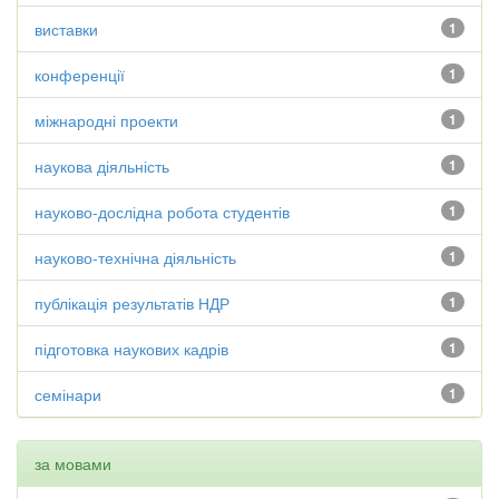
виставки
1
конференції
1
міжнародні проекти
1
наукова діяльність
1
науково-дослідна робота студентів
1
науково-технічна діяльність
1
публікація результатів НДР
1
підготовка наукових кадрів
1
семінари
1
за мовами