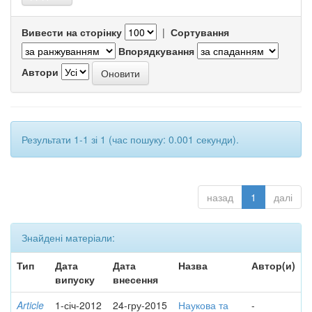
Вивести на сторінку
|
Сортування
Впорядкування
Автори
Результати 1-1 зі 1 (час пошуку: 0.001 секунди).
назад
1
далі
Знайдені матеріали:
Тип
Дата
Дата
Назва
Автор(и)
випуску
внесення
Article
1-січ-2012
24-гру-2015
Наукова та
-