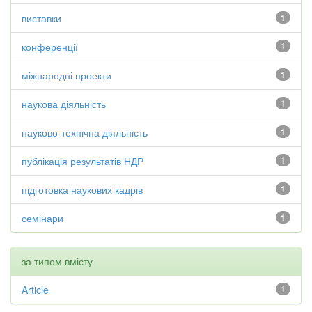
виставки
1
конференції
1
міжнародні проекти
1
наукова діяльність
1
науково-технічна діяльність
1
публікація результатів НДР
1
підготовка наукових кадрів
1
семінари
1
за типом вмісту
Article
1