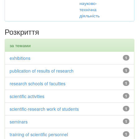
науково-
технічна
діяльність
Розкриття
за темами
exhibitions
1
publication of results of research
1
research schools of faculties
1
scientific activities
1
scientific-research work of students
1
seminars
1
training of scientific personnel
1