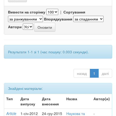
Вивести на сторінку
|
Сортування
Впорядкування
Автори
Результати 1-1 зі 1 (час пошуку: 0.003 секунди).
назад
1
далі
Знайдені матеріали:
Тип
Дата
Дата
Назва
Автор(и)
випуску
внесення
Article
1-січ-2012
24-гру-2015
Наукова та
-