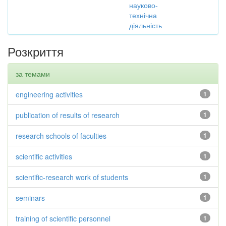
науково-
технічна
діяльність
Розкриття
за темами
engineering activities
1
publication of results of research
1
research schools of faculties
1
scientific activities
1
scientific-research work of students
1
seminars
1
training of scientific personnel
1