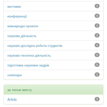
виставки
1
конференції
1
міжнародні проекти
1
наукова діяльність
1
науково-дослідна робота студентів
1
науково-технічна діяльність
1
підготовка наукових кадрів
1
семінари
1
за типом вмісту
Article
1