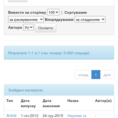
Вивести на сторінку
|
Сортування
Впорядкування
Автори
Результати 1-1 зі 1 (час пошуку: 0.002 секунди).
назад
1
далі
Знайдені матеріали:
Тип
Дата
Дата
Назва
Автор(и)
випуску
внесення
Article
1-січ-2012
24-гру-2015
Наукова та
-