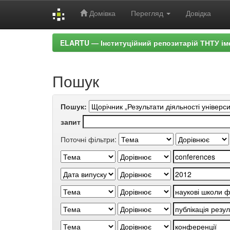
Домівка
Перегляд
Довідка
Skip
ELARTU — Інституційний репозитарій ТНТУ ім
navigation
Пошук
Пошук:
запит
Поточні фільтри: