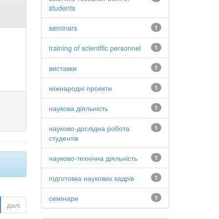
students
seminars
1
training of scientific personnel
1
виставки
1
міжнародні проекти
1
наукова діяльність
1
науково-дослідна робота
1
студентів
науково-технічна діяльність
1
підготовка наукових кадрів
1
семінари
1
далі