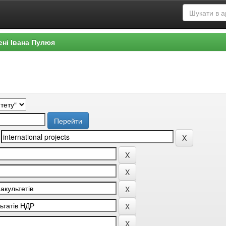
ені Івана Пулюя