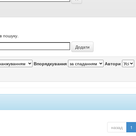
в пошуку.
Впорядкування
Автори
назад
1