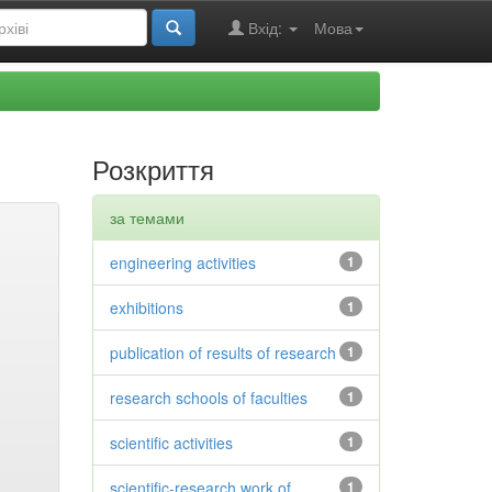
Вхід:
Мова
Розкриття
за темами
engineering activities
1
exhibitions
1
publication of results of research
1
research schools of faculties
1
scientific activities
1
scientific-research work of
1