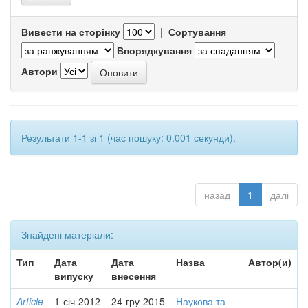
Вивести на сторінку
|
Сортування
Впорядкування
Автори
Результати 1-1 зі 1 (час пошуку: 0.001 секунди).
назад
1
далі
Знайдені матеріали:
Тип
Дата
Дата
Назва
Автор(и)
випуску
внесення
Article
1-січ-2012
24-гру-2015
Наукова та
-