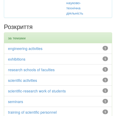
науково-
технічна
діяльність
Розкриття
за темами
engineering activities
1
exhibitions
1
research schools of faculties
1
scientific activities
1
scientific-research work of students
1
seminars
1
training of scientific personnel
1