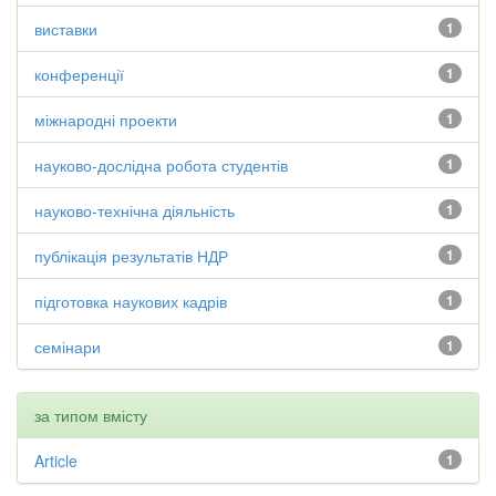
виставки
1
конференції
1
міжнародні проекти
1
науково-дослідна робота студентів
1
науково-технічна діяльність
1
публікація результатів НДР
1
підготовка наукових кадрів
1
семінари
1
за типом вмісту
Article
1