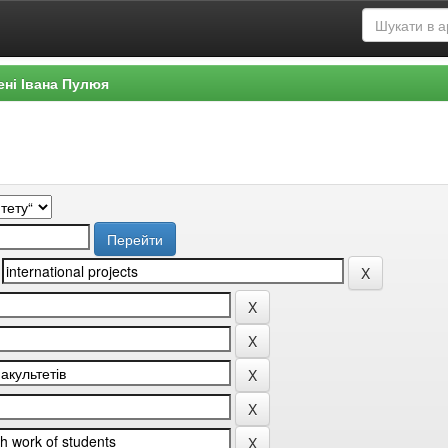
ені Івана Пулюя