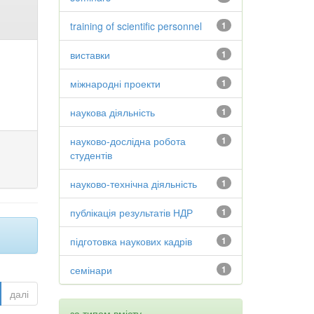
training of scientific personnel
1
виставки
1
міжнародні проекти
1
наукова діяльність
1
науково-дослідна робота
1
студентів
науково-технічна діяльність
1
публікація результатів НДР
1
підготовка наукових кадрів
1
семінари
1
далі
за типом вмісту