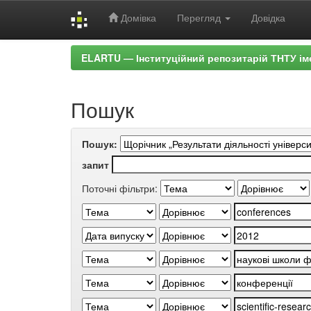
Домівка
Перегляд
Довідка
Skip
ELARTU — Інституційний репозитарій ТНТУ ім
navigation
Пошук
Пошук:
запит
Поточні фільтри: