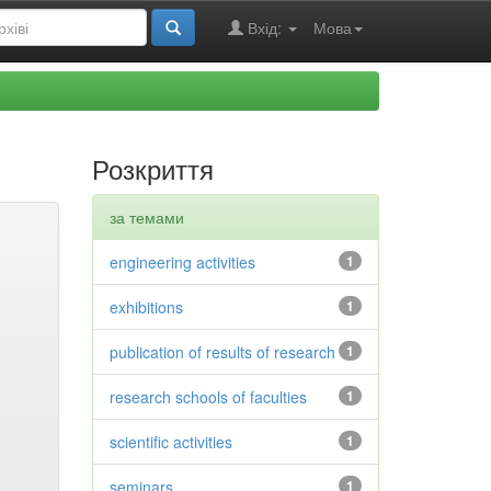
Вхід:
Мова
Розкриття
за темами
engineering activities
1
exhibitions
1
publication of results of research
1
research schools of faculties
1
scientific activities
1
seminars
1