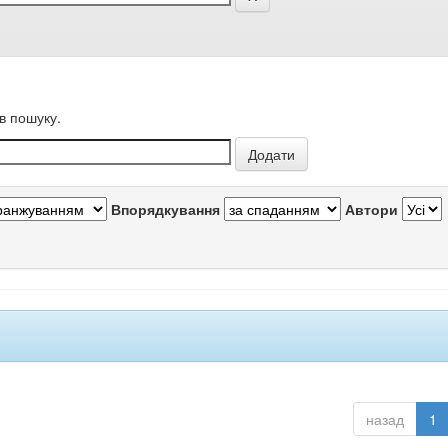
в пошуку.
Впорядкування
Автори
назад
1