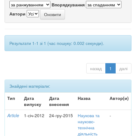
Впорядкування
Автори
Результати 1-1 зі 1 (час пошуку: 0.002 секунди).
назад
1
далі
Знайдені матеріали:
Тип
Дата
Дата
Назва
Автор(и)
випуску
внесення
Article
1-січ-2012
24-гру-2015
Наукова та
-
науково-
технічна
діяльність