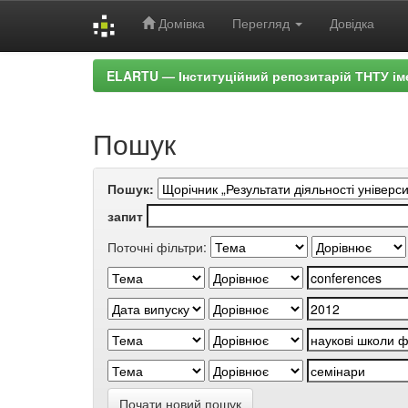
Домівка
Перегляд
Довідка
Skip
ELARTU — Інституційний репозитарій ТНТУ ім
navigation
Пошук
Пошук:
запит
Поточні фільтри:
Почати новий пошук