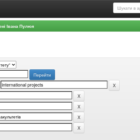
ені Івана Пулюя