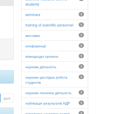
students
seminars
1
training of scientific personnel
1
виставки
1
конференції
1
міжнародні проекти
1
наукова діяльність
1
науково-дослідна робота
1
студентів
науково-технічна діяльність
1
далі
публікація результатів НДР
1
підготовка наукових кадрів
1