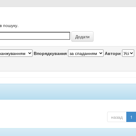
в пошуку.
Впорядкування
Автори
назад
1