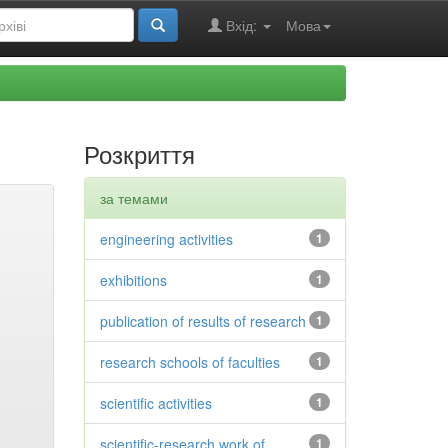
Вхід:
Мова
Розкриття
за темами
engineering activities
1
exhibitions
1
publication of results of research
1
research schools of faculties
1
scientific activities
1
scientific-research work of
1