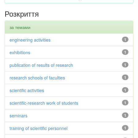
Розкриття
за темами
engineering activities
1
exhibitions
1
publication of results of research
1
research schools of faculties
1
scientific activities
1
scientific-research work of students
1
seminars
1
training of scientific personnel
1