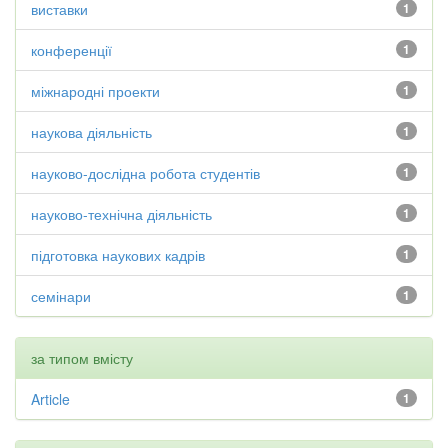
виставки
1
конференції
1
міжнародні проекти
1
наукова діяльність
1
науково-дослідна робота студентів
1
науково-технічна діяльність
1
підготовка наукових кадрів
1
семінари
1
за типом вмісту
Article
1