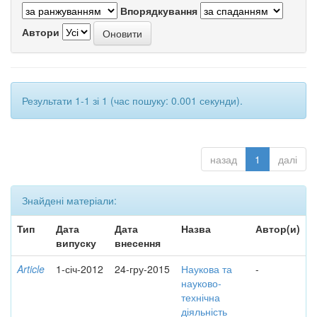
Впорядкування
Автори
Результати 1-1 зі 1 (час пошуку: 0.001 секунди).
назад
1
далі
Знайдені матеріали:
Тип
Дата
Дата
Назва
Автор(и)
випуску
внесення
Article
1-січ-2012
24-гру-2015
Наукова та
-
науково-
технічна
діяльність