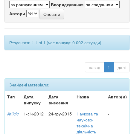
Впорядкування
Автори
Результати 1-1 зі 1 (час пошуку: 0.002 секунди).
назад
1
далі
Знайдені матеріали:
Тип
Дата
Дата
Назва
Автор(и)
випуску
внесення
Article
1-січ-2012
24-гру-2015
Наукова та
-
науково-
технічна
діяльність