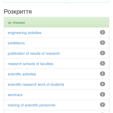
Розкриття
за темами
engineering activities
1
exhibitions
1
publication of results of research
1
research schools of faculties
1
scientific activities
1
scientific-research work of students
1
seminars
1
training of scientific personnel
1