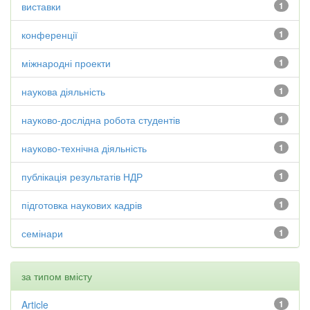
виставки
1
конференції
1
міжнародні проекти
1
наукова діяльність
1
науково-дослідна робота студентів
1
науково-технічна діяльність
1
публікація результатів НДР
1
підготовка наукових кадрів
1
семінари
1
за типом вмісту
Article
1