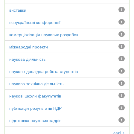
виставки
1
всеукраїнські конференції
1
комерціалізація наукових розробок
1
міжнародні проекти
1
наукова діяльність
1
науково-дослідна робота студентів
1
науково-технічна діяльність
1
наукові школи факультетів
1
публікація результатів НДР
1
підготовка наукових кадрів
1
далі >