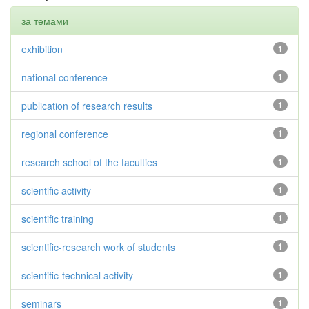
за темами
exhibition
1
national conference
1
publication of research results
1
regional conference
1
research school of the faculties
1
scientific activity
1
scientific training
1
scientific-research work of students
1
scientific-technical activity
1
seminars
1