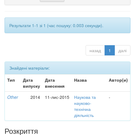
Результати 1-1 зі 1 (час пошуку: 0.003 секунди).
назад
1
далі
Знайдені матеріали:
Тип
Дата
Дата
Назва
Автор(и)
випуску
внесення
Other
2014
11-лис-2015
Наукова та
-
науково-
технічна
діяльність
Розкриття