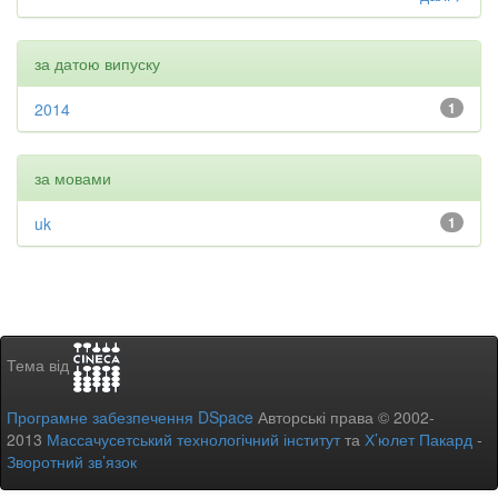
за датою випуску
2014
1
за мовами
uk
1
Тема від
Програмне забезпечення DSpace
Авторські права © 2002-
2013
Массачусетський технологічний інститут
та
Х’юлет Пакард
-
Зворотний зв’язок