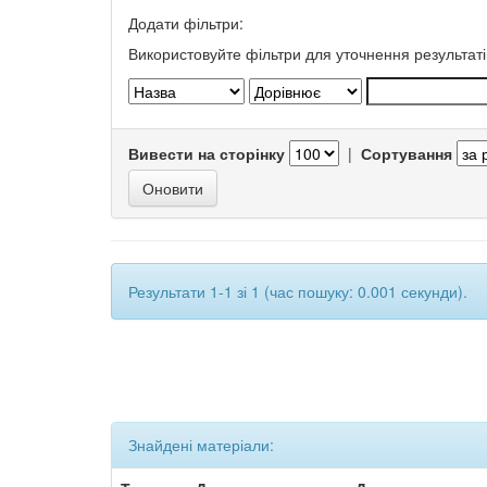
Додати фільтри:
Використовуйте фільтри для уточнення результаті
Вивести на сторінку
|
Сортування
Результати 1-1 зі 1 (час пошуку: 0.001 секунди).
Знайдені матеріали: