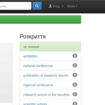
Вхід:
Мова
Розкриття
за темами
exhibition
1
national conference
1
publication of research results
1
regional conference
1
research school of the faculties
1
scientific activity
1