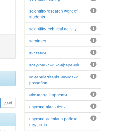
scientific-research work of
1
students
scientific-technical activity
1
seminars
1
виставки
1
всеукраїнські конференції
1
комерціалізація наукових
1
розробок
міжнародні проекти
1
далі
наукова діяльність
1
науково-дослідна робота
1
студентів