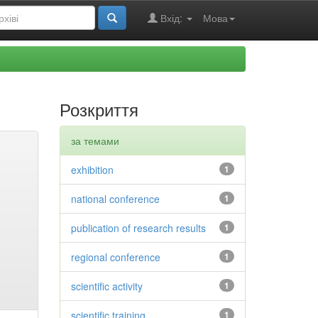
Вхід:
Мова
Розкриття
за темами
exhibition
1
national conference
1
publication of research results
1
regional conference
1
scientific activity
1
scientific training
1