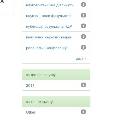
(и)
науково-технічна діяльність
1
наукові школи факультетів
1
публікація результатів НДР
1
підготовка наукових кадрів
1
регіональні конференції
1
далі >
за датою випуску
2014
1
за типом вмісту
Other
1