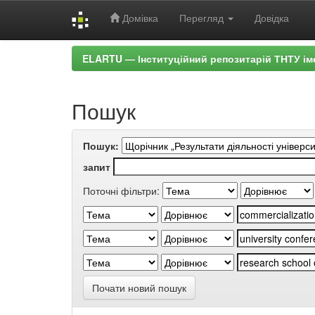
Домівка
Перегляд
Довідка
Skip
ELARTU — Інституційний репозитарій ТНТУ ім
navigation
Пошук
Пошук:
запит
Поточні фільтри:
Почати новий пошук