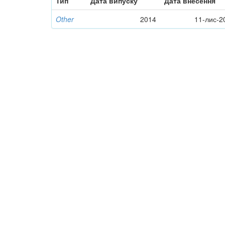
Тип
Дата випуску
Дата внесення
Other
2014
11-лис-2