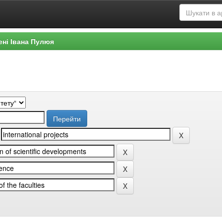
ені Івана Пулюя