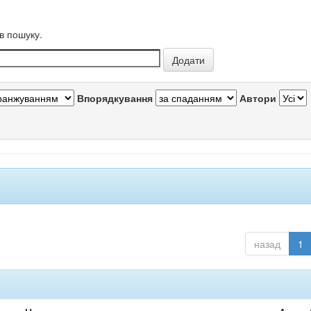
в пошуку.
Впорядкування
Автори
назад
1