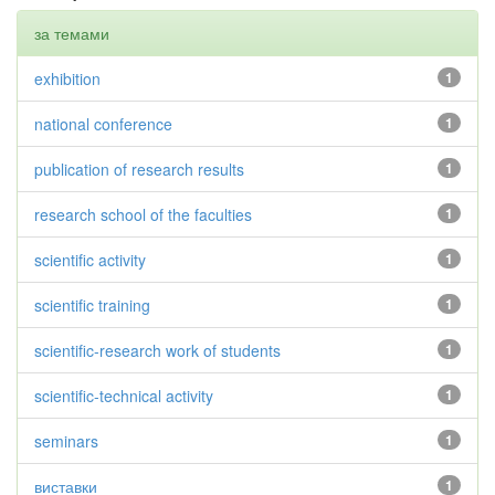
за темами
exhibition
1
national conference
1
publication of research results
1
research school of the faculties
1
scientific activity
1
scientific training
1
scientific-research work of students
1
scientific-technical activity
1
seminars
1
виставки
1