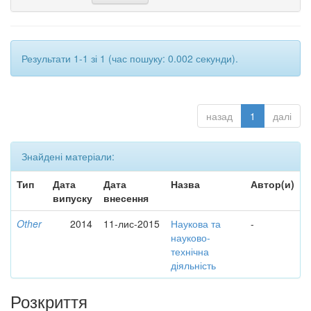
Результати 1-1 зі 1 (час пошуку: 0.002 секунди).
назад
1
далі
Знайдені матеріали:
Тип
Дата
Дата
Назва
Автор(и)
випуску
внесення
Other
2014
11-лис-2015
Наукова та
-
науково-
технічна
діяльність
Розкриття