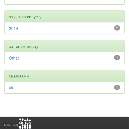
за датою випуску
2014
1
за типом вмісту
Other
1
за мовами
uk
1
Тема від