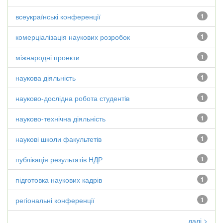
всеукраїнські конференції
1
комерціалізація наукових розробок
1
міжнародні проекти
1
наукова діяльність
1
науково-дослідна робота студентів
1
науково-технічна діяльність
1
наукові школи факультетів
1
публікація результатів НДР
1
підготовка наукових кадрів
1
регіональні конференції
1
далі >