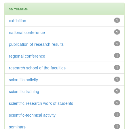
за темами
exhibition
1
national conference
1
publication of research results
1
regional conference
1
research school of the faculties
1
scientific activity
1
scientific training
1
scientific-research work of students
1
scientific-technical activity
1
seminars
1