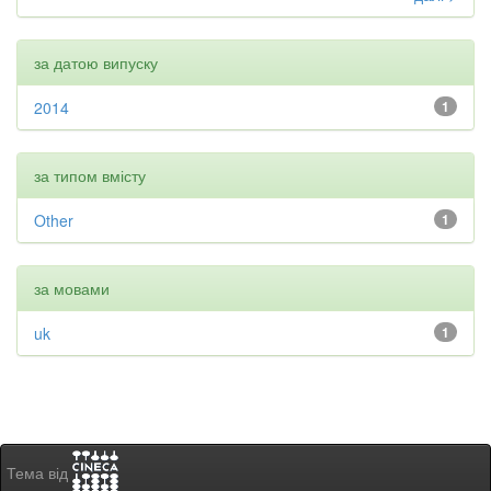
за датою випуску
2014
1
за типом вмісту
Other
1
за мовами
uk
1
Тема від