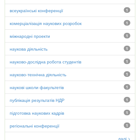
всеукраїнські конференції
1
комерціалізація наукових розробок
1
міжнародні проекти
1
наукова діяльність
1
науково-дослідна робота студентів
1
науково-технічна діяльність
1
наукові школи факультетів
1
публікація результатів НДР
1
підготовка наукових кадрів
1
регіональні конференції
1
далі >