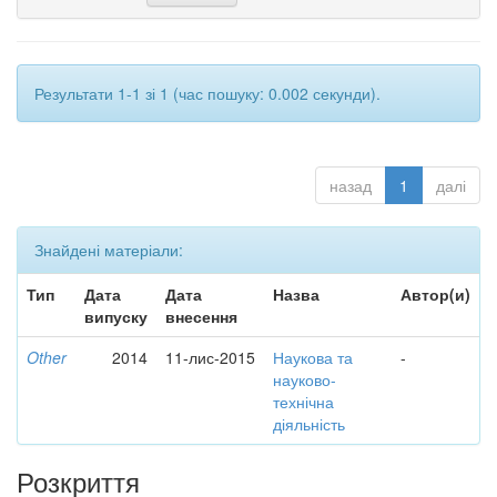
Результати 1-1 зі 1 (час пошуку: 0.002 секунди).
назад
1
далі
Знайдені матеріали:
Тип
Дата
Дата
Назва
Автор(и)
випуску
внесення
Other
2014
11-лис-2015
Наукова та
-
науково-
технічна
діяльність
Розкриття