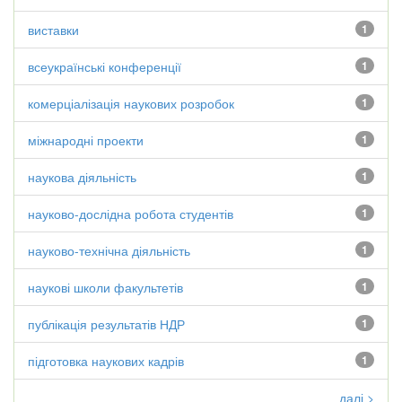
виставки
1
всеукраїнські конференції
1
комерціалізація наукових розробок
1
міжнародні проекти
1
наукова діяльність
1
науково-дослідна робота студентів
1
науково-технічна діяльність
1
наукові школи факультетів
1
публікація результатів НДР
1
підготовка наукових кадрів
1
далі >