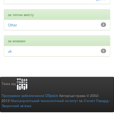
за типом вмісту
Other
1
за мовами
uk
1
Тема від
Програмне забезпечення DSpace
Авторські права © 2002-
2013
Массачусетський технологічний інститут
та
Х’юлет Пакард
-
Зворотний зв’язок