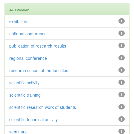
за темами
exhibition
1
national conference
1
publication of research results
1
regional conference
1
research school of the faculties
1
scientific activity
1
scientific training
1
scientific-research work of students
1
scientific-technical activity
1
seminars
1