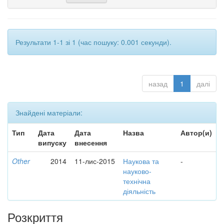
Результати 1-1 зі 1 (час пошуку: 0.001 секунди).
назад
1
далі
Знайдені матеріали:
Тип
Дата
Дата
Назва
Автор(и)
випуску
внесення
Other
2014
11-лис-2015
Наукова та
-
науково-
технічна
діяльність
Розкриття