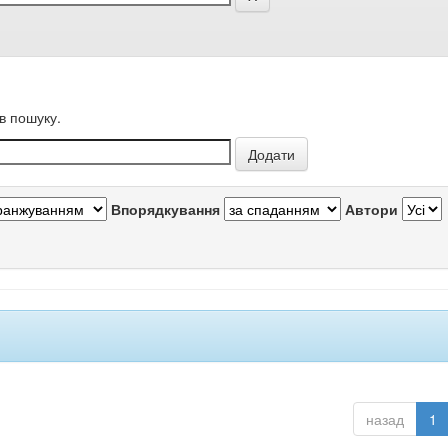
в пошуку.
Впорядкування
Автори
назад
1