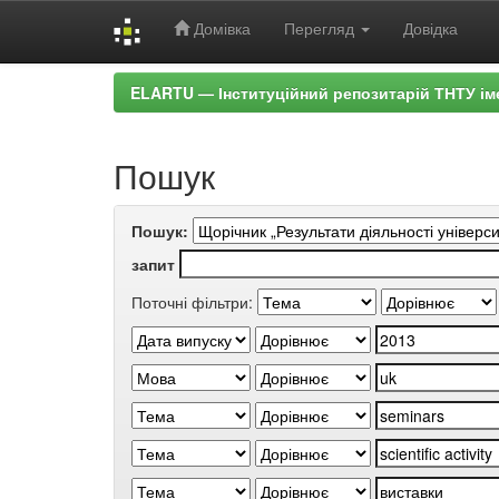
Домівка
Перегляд
Довідка
Skip
ELARTU — Інституційний репозитарій ТНТУ ім
navigation
Пошук
Пошук:
запит
Поточні фільтри: