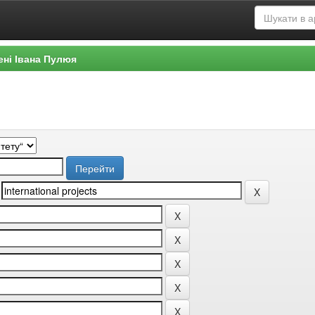
ені Івана Пулюя