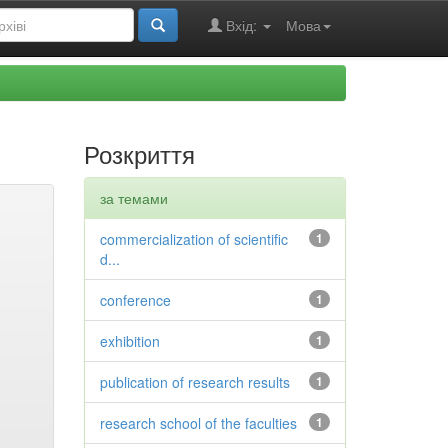
Вхід:
Мова
Розкриття
за темами
commercialization of scientific
1
d...
conference
1
exhibition
1
publication of research results
1
research school of the faculties
1