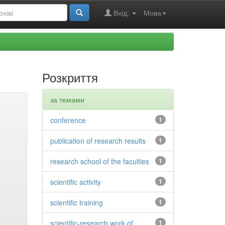
Вхід:
Мова
Розкриття
за темами
conference
1
publication of research results
1
research school of the faculties
1
scientific activity
1
scientific training
1
scientific-research work of
1