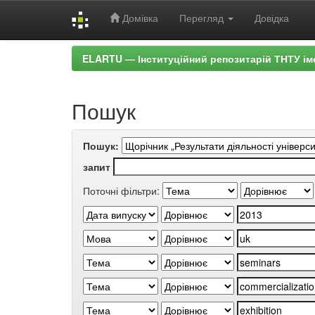
Домівка
Перегляд
Довідка
Skip
ELARTU — Інституційний репозитарій ТНТУ ім
navigation
Пошук
Пошук:
запит
Поточні фільтри: