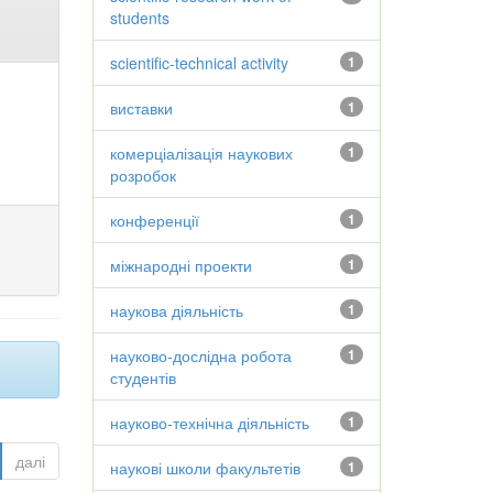
students
scientific-technical activity
1
виставки
1
комерціалізація наукових
1
розробок
конференції
1
міжнародні проекти
1
наукова діяльність
1
науково-дослідна робота
1
студентів
науково-технічна діяльність
1
далі
наукові школи факультетів
1