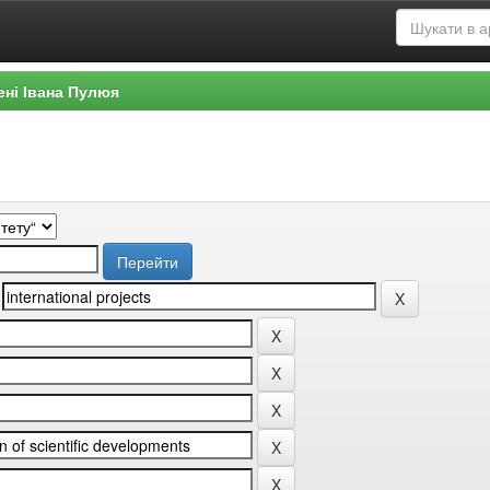
ені Івана Пулюя