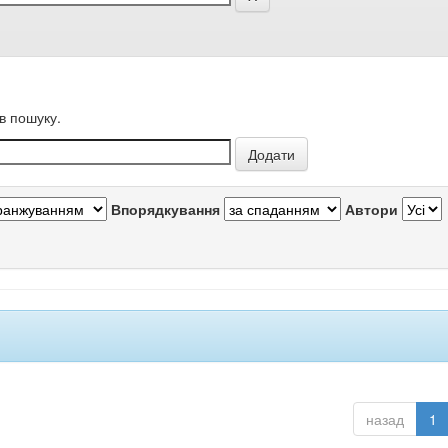
в пошуку.
Впорядкування
Автори
назад
1