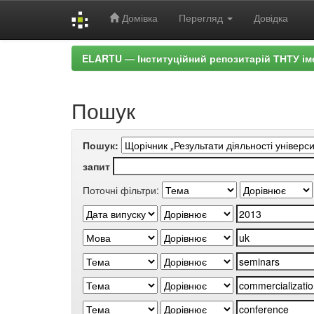
Домівка
Перегляд
Довідка
Skip
ELARTU — Інституційний репозитарій ТНТУ ім
navigation
Пошук
Пошук:
запит
Поточні фільтри: