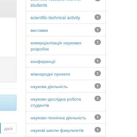
students
scientific-technical activity
1
виставки
1
комерціалізація наукових
1
розробок
конференції
1
міжнародні проекти
1
наукова діяльність
1
науково-дослідна робота
1
студентів
науково-технічна діяльність
1
далі
наукові школи факультетів
1