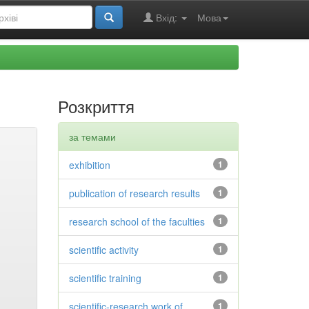
Вхід:
Мова
Розкриття
за темами
exhibition
1
publication of research results
1
research school of the faculties
1
scientific activity
1
scientific training
1
scientific-research work of
1