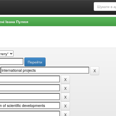
ені Івана Пулюя