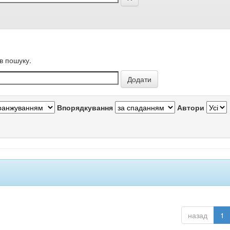
в пошуку.
Впорядкування
Автори
назад
1