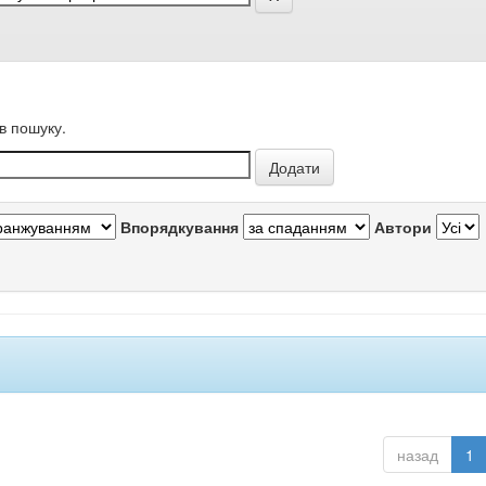
в пошуку.
Впорядкування
Автори
назад
1