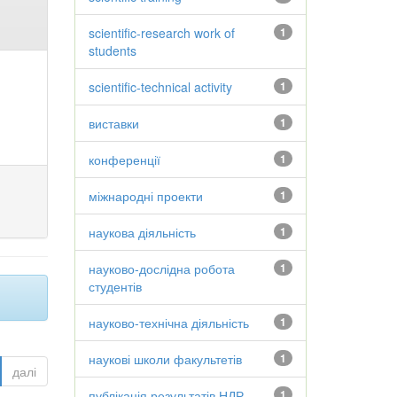
scientific-research work of
1
students
scientific-technical activity
1
виставки
1
конференції
1
міжнародні проекти
1
наукова діяльність
1
науково-дослідна робота
1
студентів
науково-технічна діяльність
1
наукові школи факультетів
1
далі
публікація результатів НДР
1