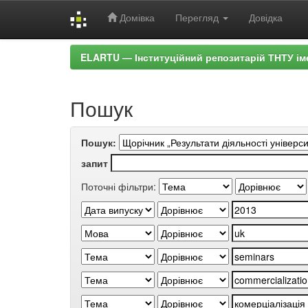
Домівка
Перегляд
Довідка
Skip
ELARTU — Інституційний репозитарій ТНТУ ім
navigation
Пошук
Пошук:
запит
Поточні фільтри: