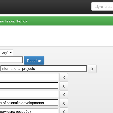
ені Івана Пулюя