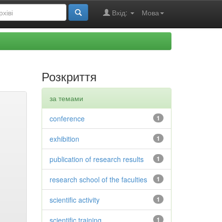
Вхід:
Мова
Розкриття
за темами
conference
1
exhibition
1
publication of research results
1
research school of the faculties
1
scientific activity
1
scientific training
1