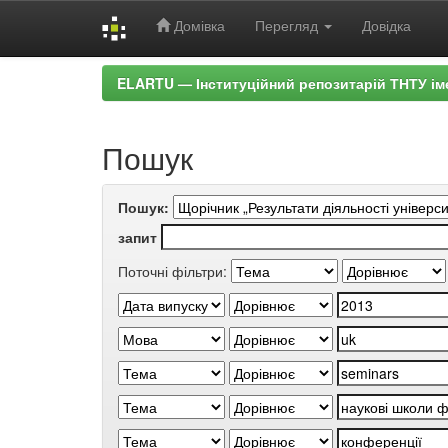
Домівка
Перегляд
Довідка
Skip
ELARTU — Інституційний репозитарій ТНТУ ім
navigation
Пошук
Пошук:
запит
Поточні фільтри: