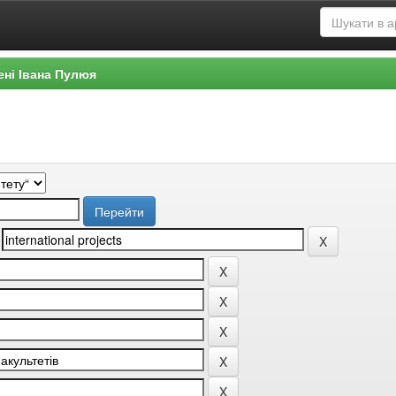
ені Івана Пулюя