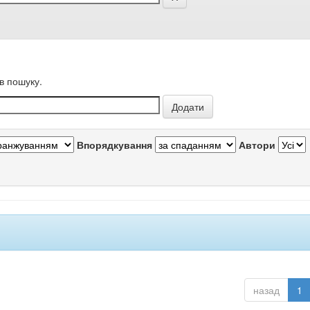
в пошуку.
Впорядкування
Автори
назад
1