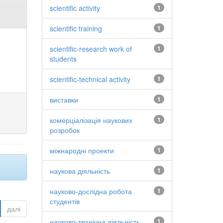
scientific activity
1
scientific training
1
scientific-research work of
1
students
scientific-technical activity
1
виставки
1
комерціалізація наукових
1
розробок
міжнародні проекти
1
наукова діяльність
1
науково-дослідна робота
1
студентів
далі
науково-технічна діяльність
1