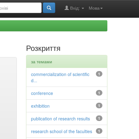
Вхід:
Мова
Розкриття
за темами
commercialization of scientific
1
d...
conference
1
exhibition
1
publication of research results
1
research school of the faculties
1