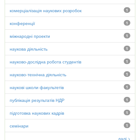
комерціалізація наукових розробок
1
конференції
1
міжнародні проекти
1
наукова діяльність
1
науково-дослідна робота студентів
1
науково-технічна діяльність
1
наукові школи факультетів
1
публікація результатів НДР
1
підготовка наукових кадрів
1
семінари
1
далі >