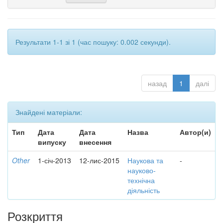
Результати 1-1 зі 1 (час пошуку: 0.002 секунди).
назад
1
далі
Знайдені матеріали:
Тип
Дата
Дата
Назва
Автор(и)
випуску
внесення
Other
1-січ-2013
12-лис-2015
Наукова та
-
науково-
технічна
діяльність
Розкриття