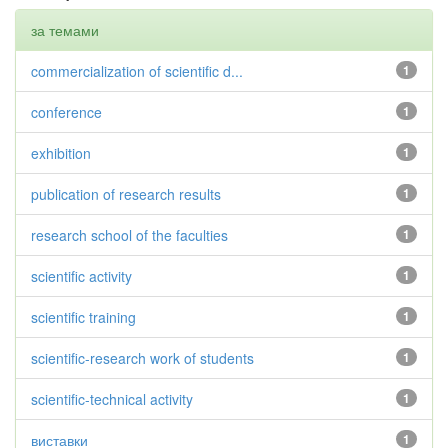
за темами
commercialization of scientific d...
1
conference
1
exhibition
1
publication of research results
1
research school of the faculties
1
scientific activity
1
scientific training
1
scientific-research work of students
1
scientific-technical activity
1
виставки
1