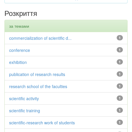
Розкриття
за темами
commercialization of scientific d...
1
conference
1
exhibition
1
publication of research results
1
research school of the faculties
1
scientific activity
1
scientific training
1
scientific-research work of students
1