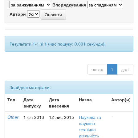
Впорядкування
Автори
Результати 1-1 зі 1 (час пошуку: 0.001 секунди).
назад
1
далі
Знайдені матеріали:
Тип
Дата
Дата
Назва
Автор(и)
випуску
внесення
Other
1-січ-2013
12-лис-2015
Наукова та
-
науково-
технічна
діяльність