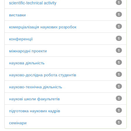
scientific-technical activity
1
виставки
1
комерціалізація наукових розробок
1
конференції
1
міжнародні проекти
1
наукова діяльність
1
науково-дослідна робота студентів
1
науково-технічна діяльність
1
наукові школи факультетів
1
підготовка наукових кадрів
1
семінари
1