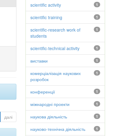
scientific activity
1
scientific training
1
scientific-research work of
1
students
scientific-technical activity
1
виставки
1
комерціалізація наукових
1
розробок
конференції
1
міжнародні проекти
1
наукова діяльність
1
далі
науково-технічна діяльність
1