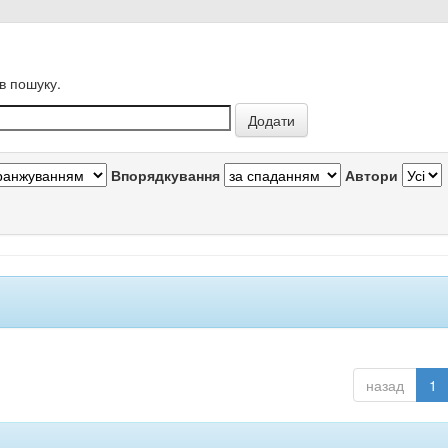
в пошуку.
Впорядкування
Автори
назад
1