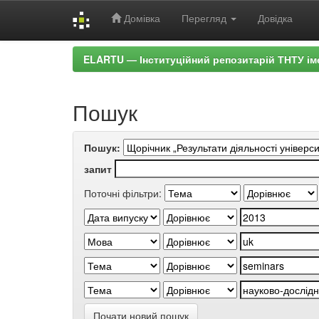
Домівка
Перегляд
Довідка
Skip
ELARTU — Інституційний репозитарій ТНТУ ім
navigation
Пошук
Пошук:
запит
Поточні фільтри:
Почати новий пошук