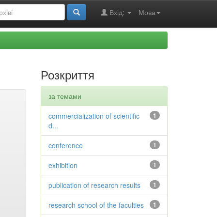
Вхід:
Мова
Розкриття
за темами
commercialization of scientific
1
d...
conference
1
exhibition
1
publication of research results
1
research school of the faculties
1