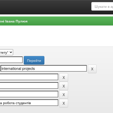
ені Івана Пулюя