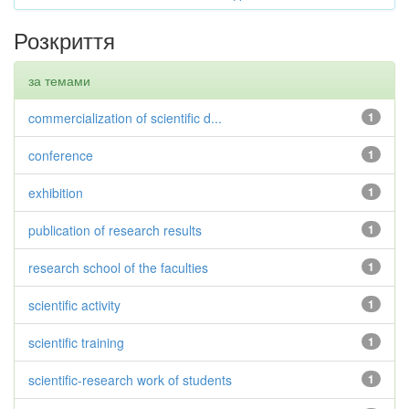
Розкриття
за темами
commercialization of scientific d...
1
conference
1
exhibition
1
publication of research results
1
research school of the faculties
1
scientific activity
1
scientific training
1
scientific-research work of students
1