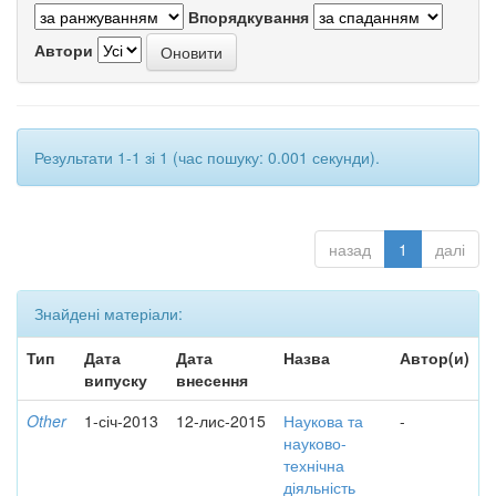
Впорядкування
Автори
Результати 1-1 зі 1 (час пошуку: 0.001 секунди).
назад
1
далі
Знайдені матеріали:
Тип
Дата
Дата
Назва
Автор(и)
випуску
внесення
Other
1-січ-2013
12-лис-2015
Наукова та
-
науково-
технічна
діяльність