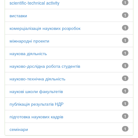
scientific-technical activity
1
виставки
1
комерціалізація наукових розробок
1
міжнародні проекти
1
наукова діяльність
1
науково-дослідна робота студентів
1
науково-технічна діяльність
1
наукові школи факультетів
1
публікація результатів НДР
1
підготовка наукових кадрів
1
семінари
1