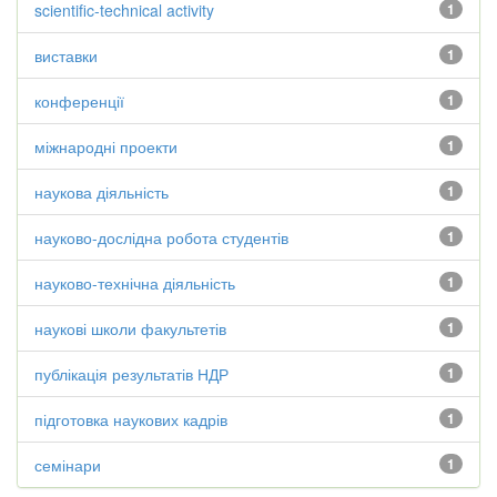
scientific-technical activity
1
виставки
1
конференції
1
міжнародні проекти
1
наукова діяльність
1
науково-дослідна робота студентів
1
науково-технічна діяльність
1
наукові школи факультетів
1
публікація результатів НДР
1
підготовка наукових кадрів
1
семінари
1