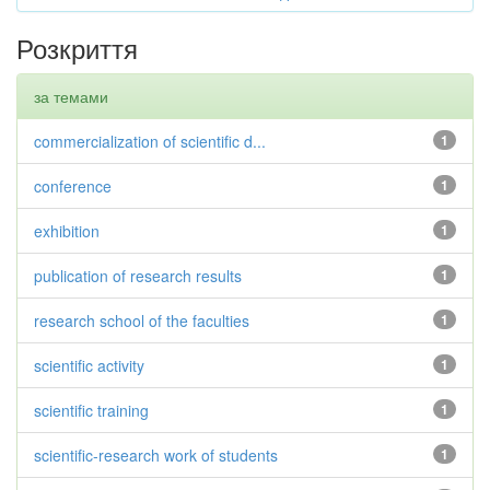
Розкриття
за темами
commercialization of scientific d...
1
conference
1
exhibition
1
publication of research results
1
research school of the faculties
1
scientific activity
1
scientific training
1
scientific-research work of students
1