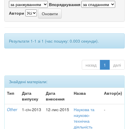
Впорядкування
Автори
Результати 1-1 зі 1 (час пошуку: 0.003 секунди).
назад
1
далі
Знайдені матеріали:
Тип
Дата
Дата
Назва
Автор(и)
випуску
внесення
Other
1-січ-2013
12-лис-2015
Наукова та
-
науково-
технічна
діяльність