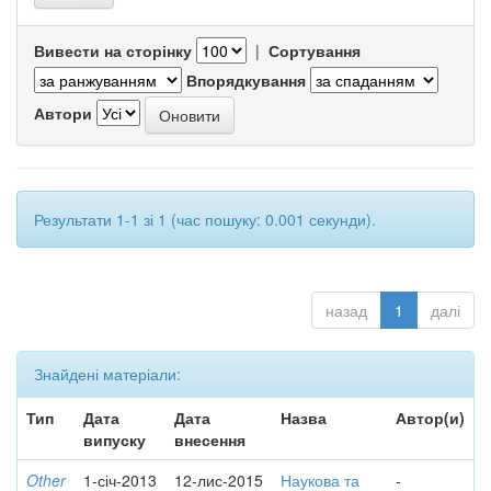
Вивести на сторінку
|
Сортування
Впорядкування
Автори
Результати 1-1 зі 1 (час пошуку: 0.001 секунди).
назад
1
далі
Знайдені матеріали:
Тип
Дата
Дата
Назва
Автор(и)
випуску
внесення
Other
1-січ-2013
12-лис-2015
Наукова та
-