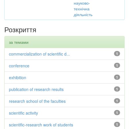
науково-
технічна
діяльність
Розкриття
за темами
commercialization of scientific d...
1
conference
1
exhibition
1
publication of research results
1
research school of the faculties
1
scientific activity
1
scientific-research work of students
1