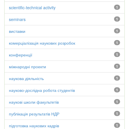
scientific-technical activity
1
seminars
1
виставки
1
комерціалізація наукових розробок
1
конференції
1
міжнародні проекти
1
наукова діяльність
1
науково-дослідна робота студентів
1
наукові школи факультетів
1
публікація результатів НДР
1
підготовка наукових кадрів
1