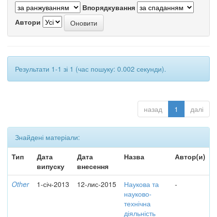
Впорядкування
Автори
Результати 1-1 зі 1 (час пошуку: 0.002 секунди).
назад
1
далі
Знайдені матеріали:
Тип
Дата
Дата
Назва
Автор(и)
випуску
внесення
Other
1-січ-2013
12-лис-2015
Наукова та
-
науково-
технічна
діяльність