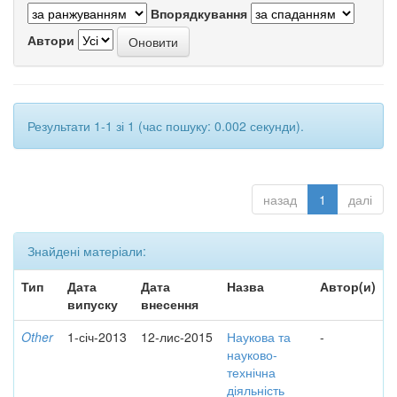
Впорядкування
Автори
Результати 1-1 зі 1 (час пошуку: 0.002 секунди).
назад
1
далі
Знайдені матеріали:
Тип
Дата
Дата
Назва
Автор(и)
випуску
внесення
Other
1-січ-2013
12-лис-2015
Наукова та
-
науково-
технічна
діяльність