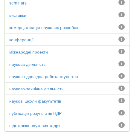
seminars
1
виставки
1
комерціалізація наукових розробок
1
конференції
1
міжнародні проекти
1
наукова діяльність
1
науково-дослідна робота студентів
1
науково-технічна діяльність
1
наукові школи факультетів
1
публікація результатів НДР
1
підготовка наукових кадрів
1