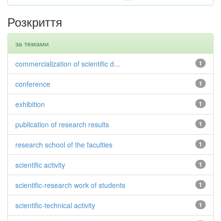
Розкриття
за темами
commercialization of scientific d...
1
conference
1
exhibition
1
publication of research results
1
research school of the faculties
1
scientific activity
1
scientific-research work of students
1
scientific-technical activity
1