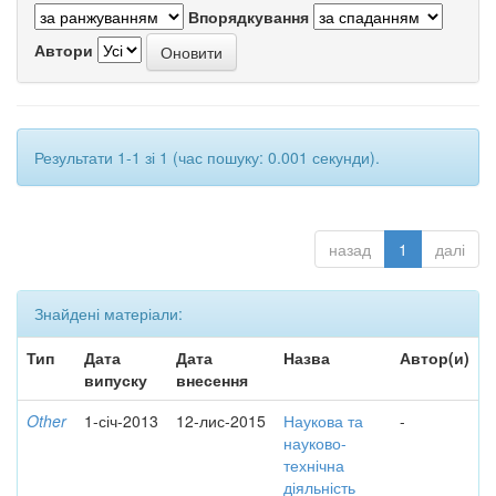
Впорядкування
Автори
Результати 1-1 зі 1 (час пошуку: 0.001 секунди).
назад
1
далі
Знайдені матеріали:
Тип
Дата
Дата
Назва
Автор(и)
випуску
внесення
Other
1-січ-2013
12-лис-2015
Наукова та
-
науково-
технічна
діяльність