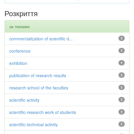
Розкриття
за темами
commercialization of scientific d...
1
conference
1
exhibition
1
publication of research results
1
research school of the faculties
1
scientific activity
1
scientific-research work of students
1
scientific-technical activity
1