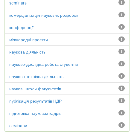
seminars
1
комерціалізація наукових розробок
1
конференції
1
міжнародні проекти
1
наукова діяльність
1
науково-дослідна робота студентів
1
науково-технічна діяльність
1
наукові школи факультетів
1
публікація результатів НДР
1
підготовка наукових кадрів
1
семінари
1