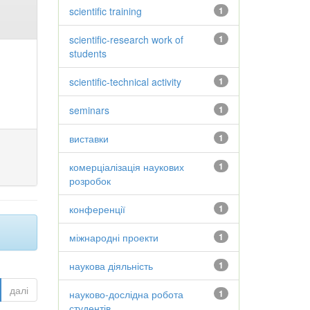
scientific training
1
scientific-research work of
1
students
scientific-technical activity
1
seminars
1
виставки
1
комерціалізація наукових
1
розробок
конференції
1
міжнародні проекти
1
наукова діяльність
1
далі
науково-дослідна робота
1
студентів