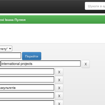
ені Івана Пулюя