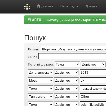
Домівка
Перегляд
Довідка
Skip
ELARTU — Інституційний репозитарій ТНТУ ім
navigation
Пошук
Пошук:
запит
Поточні фільтри: