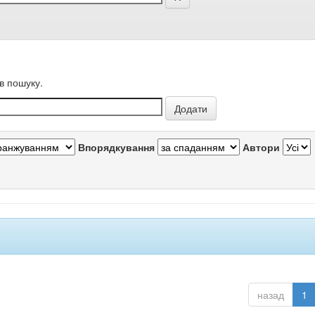
в пошуку.
Впорядкування
Автори
назад
1