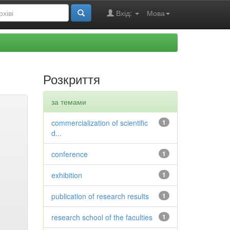
Вхід:
Мова
Розкриття
за темами
commercialization of scientific
1
d...
conference
1
exhibition
1
publication of research results
1
research school of the faculties
1