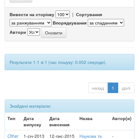
Вивести на сторінку
|
Сортування
Впорядкування
Автори
Результати 1-1 зі 1 (час пошуку: 0.002 секунди).
назад
1
далі
Знайдені матеріали:
Тип
Дата
Дата
Назва
Автор(и)
випуску
внесення
Other
1-січ-2013
12-лис-2015
Наукова та
-