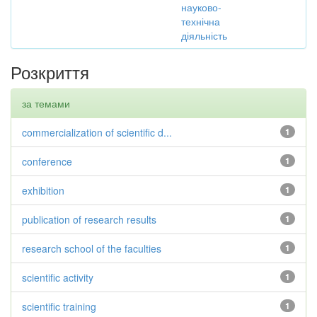
науково-
технічна
діяльність
Розкриття
за темами
commercialization of scientific d...
1
conference
1
exhibition
1
publication of research results
1
research school of the faculties
1
scientific activity
1
scientific training
1