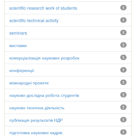
scientific-research work of students
1
scientific-technical activity
1
seminars
1
виставки
1
комерціалізація наукових розробок
1
конференції
1
міжнародні проекти
1
науково-дослідна робота студентів
1
науково-технічна діяльність
1
публікація результатів НДР
1
підготовка наукових кадрів
1