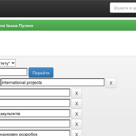
ені Івана Пулюя