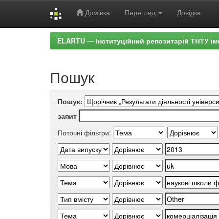
Домівка
Перегляд
Довідка
Skip
ELARTU — Інституційний репозитарій ТНТУ ім
navigation
Пошук
Пошук:
запит
Поточні фільтри: