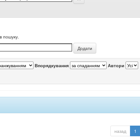
в пошуку.
Впорядкування
Автори
назад
1