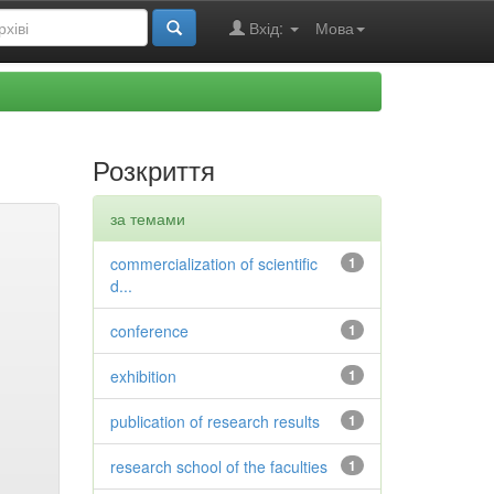
Вхід:
Мова
Розкриття
за темами
commercialization of scientific
1
d...
conference
1
exhibition
1
publication of research results
1
research school of the faculties
1