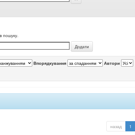
в пошуку.
Впорядкування
Автори
назад
1