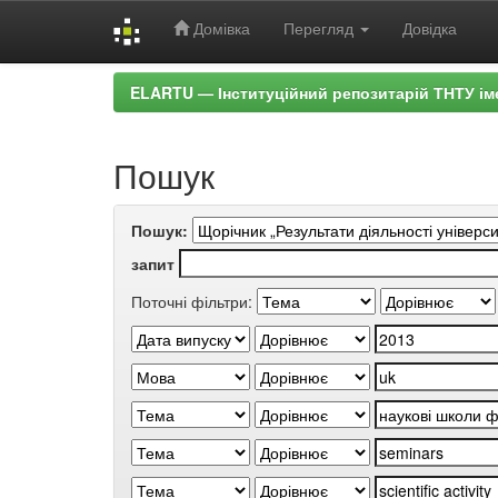
Домівка
Перегляд
Довідка
Skip
ELARTU — Інституційний репозитарій ТНТУ ім
navigation
Пошук
Пошук:
запит
Поточні фільтри: