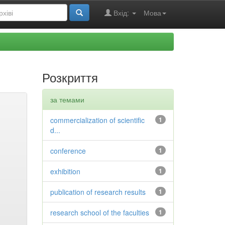
Вхід:
Мова
Розкриття
за темами
commercialization of scientific
1
d...
conference
1
exhibition
1
publication of research results
1
research school of the faculties
1