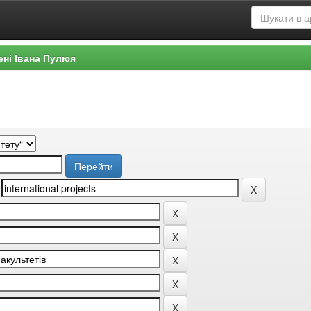
ені Івана Пулюя