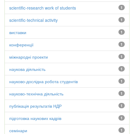
scientific-research work of students
1
scientific-technical activity
1
виставки
1
конференції
1
міжнародні проекти
1
наукова діяльність
1
науково-дослідна робота студентів
1
науково-технічна діяльність
1
публікація результатів НДР
1
підготовка наукових кадрів
1
семінари
1