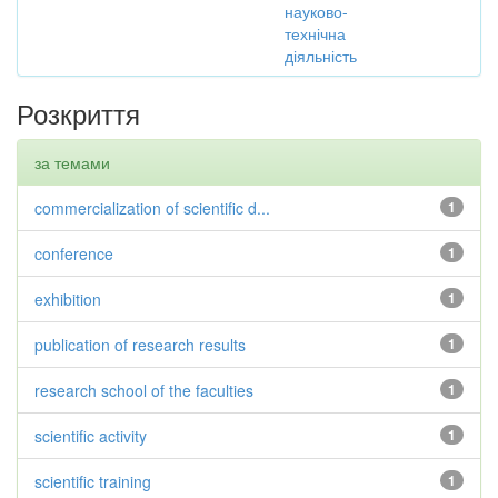
науково-
технічна
діяльність
Розкриття
за темами
commercialization of scientific d...
1
conference
1
exhibition
1
publication of research results
1
research school of the faculties
1
scientific activity
1
scientific training
1