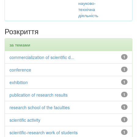
науково-
технічна
діяльність
Розкриття
за темами
commercialization of scientific d...
1
conference
1
exhibition
1
publication of research results
1
research school of the faculties
1
scientific activity
1
scientific-research work of students
1