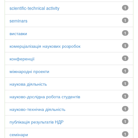
scientific-technical activity
1
seminars
1
виставки
1
комерціалізація наукових розробок
1
конференції
1
міжнародні проекти
1
наукова діяльність
1
науково-дослідна робота студентів
1
науково-технічна діяльність
1
публікація результатів НДР
1
семінари
1