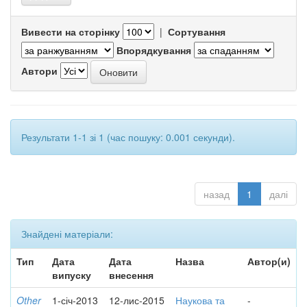
Вивести на сторінку
|
Сортування
Впорядкування
Автори
Результати 1-1 зі 1 (час пошуку: 0.001 секунди).
назад
1
далі
Знайдені матеріали:
Тип
Дата
Дата
Назва
Автор(и)
випуску
внесення
Other
1-січ-2013
12-лис-2015
Наукова та
-